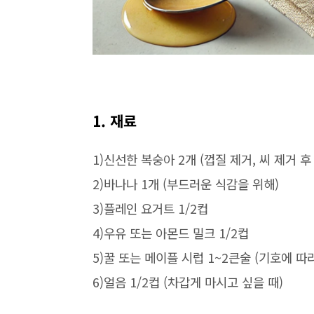
1.
재료
1)
신선한 복숭아
2
개
(
껍질 제거
,
씨 제거 후
2)
바나나
1
개
(
부드러운 식감을 위해
)
3)
플레인 요거트
1/2
컵
4)
우유 또는 아몬드 밀크
1/2
컵
5)
꿀 또는 메이플 시럽
1~2
큰술
(
기호에 따
6)
얼음
1/2
컵
(
차갑게 마시고 싶을 때
)