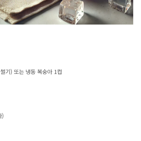
 썰기
)
또는 냉동 복숭아
1
컵
라
)