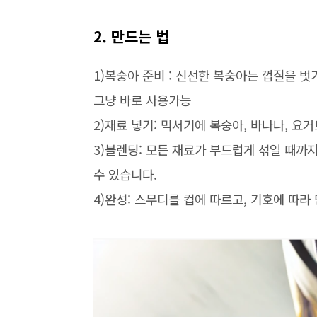
2.
만드는 법
1)
복숭아 준비
:
신선한 복숭아는 껍질을 벗
그냥 바로 사용가능
2)
재료 넣기
:
믹서기에 복숭아
,
바나나
,
요거
3)
블렌딩
:
모든 재료가 부드럽게 섞일 때까
수 있습니다
.
4)
완성
:
스무디를 컵에 따르고
,
기호에 따라 