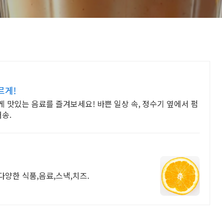
르게!
 맛있는 음료를 즐겨보세요! 바쁜 일상 속, 정수기 옆에서 펌
송.
다양한 식품,음료,스낵,치즈.