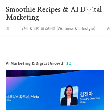
본문 바로가기
Smoothie Recipes & AI Digital
Marketing
홈
건강 & 라이프스타일 (Wellness & Lifestyle)
A
AI Marketing & Digital Growth
12