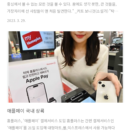
중심에서 볼 수 없는 모든 것을 볼 수 있다. 꿈에도 생각 못한, 큰 것들을,
가장자리에 선 사람들이 맨 처음 발견한다." _커트 보니것(소설가) "탁월
한 사람에게 규칙적인 습관이란, 야망의 또 다른 표현이다." _ 위스턴 휴
2023. 3. 29.
오든(시인) 나는 강박적인 노트 수집가다. 더 정확히 말하자면, 18살 이
후 나는 모든 것을 기록으로 남겨 왔 다. 높이 2미터가 넘는 내 책장은 그
노트들로 가득 차 있다. 혹자들 은 이를 두고 일개 편집광의 쓸데없는 것
으로 폄하할 수도 있겠다. 하지만 내게 이 노트들은 그렇지 않다. 그것들
은 내가 깨달은 인생의 비결들을 한데 모든 것이다. 그리고 내 삶의 목표
는 한 번 배워 익힌 지식과 경험을 두고두고 꺼..
애플페이 국내 상륙
홈플러스, '애플페이' 결제서비스 도입 홈플러스는 간편 결제서비스인
‘애플페이’를 21일 도입해 대형마트,몰,익스프레스에서 사용 가능하다