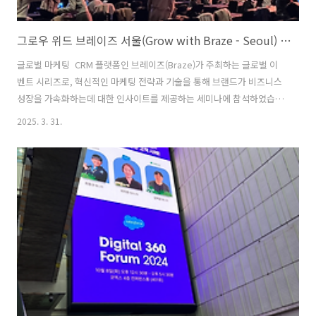
그로우 위드 브레이즈 서울(Grow with Braze - Seoul) 2025 참석 후기
글로벌 마케팅 CRM 플랫폼인 브레이즈(Braze)가 주최하는 글로벌 이
벤트 시리즈로, 혁신적인 마케팅 전략과 기술을 통해 브랜드가 비즈니스
성장을 가속화하는데 대한 인사이트를 제공하는 세미나에 참석하였습니
다. "Grow with Braze – Seoul"- 일정 : 2025년 3월 19일(수),
2025. 3. 31.
09:00~17:00- 장소 : 콘래드 서울 호텔(여의도), 3F 그랜드볼룸1) CRM을
위한 두 가지 방향의 데이터 분석 ①선행적 분석
(Predictive/Planning Analysis) - CRM 캠페인 실행 전에 전략 수립 또
는 기술 구현을 위해 분석 예시) 재구매 주기, 회워가입 to 첫구매 소요
시간, 연관구매 상품 등 ②후행적 분석 (Post-campaign Analysis)* -
C..