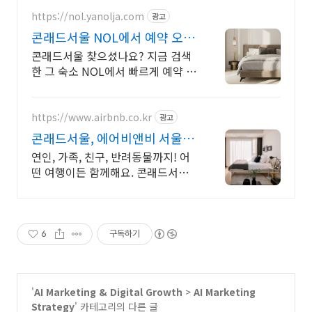
https://nol.yanolja.com
광고
콘래드서울 NOL에서 예약 오늘
의 숙박 핫딜!
콘래드서울 찾으셨나요? 지금 검색
한 그 숙소 NOL에서 빠르게 예약 확
정 가능!
https://www.airbnb.co.kr
광고
콘래드서울, 에어비앤비 서울 감
성 스테이
연인, 가족, 친구, 반려동물까지! 어
떤 여행이든 함께해요. 콘래드서울.
혼자 여행, 신나는 파티, 가족과의 편
안한 휴식까지, 에어비앤비에서 만
나보세요.
6
구독하기
'
AI Marketing & Digital Growth
>
AI Marketing
Strategy
' 카테고리의 다른 글