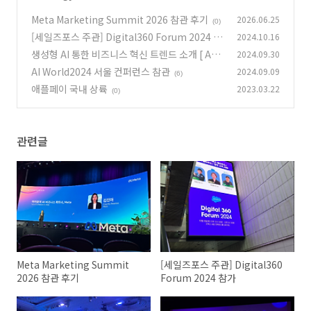
Meta Marketing Summit 2026 참관 후기
2026.06.25
(0)
[세일즈포스 주관] Digital360 Forum 2024 참
2024.10.16
가
생성형 AI 통한 비즈니스 혁신 트렌드 소개 [ AW
2024.09.30
(4)
S AI Day : Innovation ]
AI World2024 서울 컨퍼런스 참관
2024.09.09
(5)
(6)
애플페이 국내 상륙
2023.03.22
(0)
관련글
Meta Marketing Summit
[세일즈포스 주관] Digital360
2026 참관 후기
Forum 2024 참가