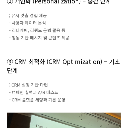
②
개인화
(Personalization)
–
중간 단계
;
유저 맞춤 경험 제공
-
사용자 데이터 분석
-
리타게팅
,
리퀴드 문법 활용 등
-
행동 기반 메시지 및 콘텐츠 제공
③
CRM
최적화
(CRM Optimization)
–
기초
단계
; CRM
실행 기반 마련
-
캠페인 실행과
A/B
테스트
- CRM
플랫폼 세팅과 기본 운영