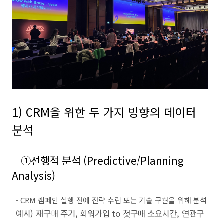
1) CRM
을 위한 두 가지 방향의 데이터
분석
①
선행적 분석
(Predictive/Planning
Analysis)
- CRM
캠페인 실행 전에 전략 수립 또는 기술 구현을 위해 분석
예시
)
재구매 주기
,
회워가입
to
첫구매 소요시간
,
연관구