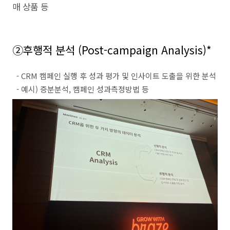
매 상품 등
②
후행적 분석
(Post-campaign Analysis)*
- CRM
캠페인 실행 후 성과 평가 및 인사이트 도출을 위한 분석
-
예시
)
증분분석
,
캠페인 성과측정방법 등