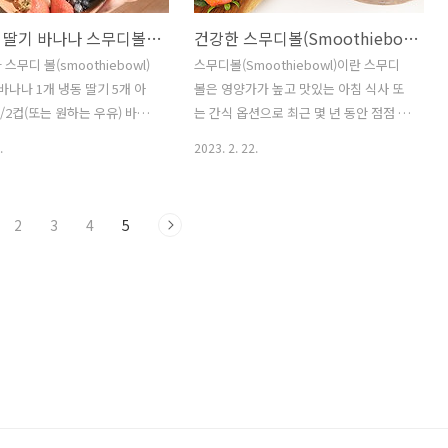
홈메이드 딸기 바나나 스무디볼(Smoothiebowl)
건강한 스무디볼(Smoothiebowl) 즐겨요
스무디 볼(smoothiebowl)
스무디볼(Smoothiebowl)이란 스무디
바나나 1개 냉동 딸기 5개 아
볼은 영양가가 높고 맛있는 아침 식사 또
1/2컵(또는 원하는 우유) 바닐
는 간식 옵션으로 최근 몇 년 동안 점점 더
분말 1스푼(옵션) 꿀 또는 메이
인기를 얻고 있다. 그것은 본질적으로 농
.
2023. 2. 22.
큰술(옵션) 토핑: 신선한 블루베
도가 더 두껍고 다양한 토핑과 함께 그릇
 바나나 그래놀라 치아씨앗
에 제공되는 스무디이다. 스무디 그릇의
eds) 채썬 코코넛(Shredded
바닥은 보통 바나나, 베리, 망고와 같은 냉
2
3
4
5
) 1)얼린 바나나, 얼린 블루베리,
동 과일로 만들어지며, 종종 우유, 요구르
, 단백질 가루, 꿀이나 메이플
트, 주스와 같은 액체를 포함한다. 스무디
기에 넣으세요. 2)부드럽고
볼을 만들기 위해, 재료들은 두껍고 크림
 때까지 섞으세요. 3)스무디
같은 농도에 도달할 때까지 고속 블렌더
부으세요. 4)신선한 블루베리,
에 섞입니다. 스무디는 그릇에 붓고 얇게
나나, 그라놀라, 치아 씨앗, 잘
썬 과일, 견과류, 씨앗, 그래놀라, 코코넛
넛을 위에 얹는다. 참고: 우유를
플레이크 또는 꿀과 같은 다양한 토핑을
덜 넣음으로써 스무디 그릇의
얹는다. 토핑은 맛과 질감을 더할 뿐만 아
할 수 있습니다. 스무디가 너
니라 그릇에 영양분과 섬유질을 추가로