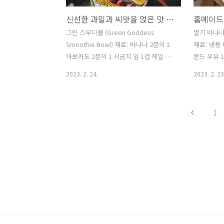
신선한 과일과 씨앗을 얹은 맛 있는 그린 스무디볼(Green Goddess 5 Smoothie Bowl)
그린 스무디볼 (Green Goddess
딸기 바나나 
Smoothie Bowl) 재료: 바나나 2분의 1
재료: 냉동 
아보카도 2분의 1 시금치 잎 1컵 케일 잎
몬드 우유 
2분의 1컵 무가당 아몬드 우유 1/2컵 그
라 단백질 
2023. 2. 24.
2023. 2. 23
리스 요구르트 4분의 1컵 꿀 1큰술 바닐
플 시럽 1
라 추출물 1/2티스푼 단백질 분말 1스푼
리 얇게 썬
(옵션) 토핑: 얇게 썬 바나나, 키위, 삼씨,
(Chia se
1
치아씨, 그라놀라 방법: 1) 바나나, 아보카
coconut
도, 시금치, 케일, 아몬드 우유, 그리스 요
아몬드 우유
구르트, 꿀, 바닐라 추출물, 그리고 단백
시럽을 믹서
질 가루를 믹서기에 넣으세요. 부드럽고
크림처럼 될
크림처럼 될 때까지 섞으세요. 2) 스무디
를 그릇에 
를 그릇에 부으세요. 3) 얇게 썬 바나나,
얇게 썬 바
키위, 삼베 씨앗, 치아 씨앗, 그라놀라와
게 썬 코코
같은 토핑을 원하는 대로 추가하세요. 블
더 넣거나 
루다이아몬드 아몬드 브리즈 오리지널
두께를 조절